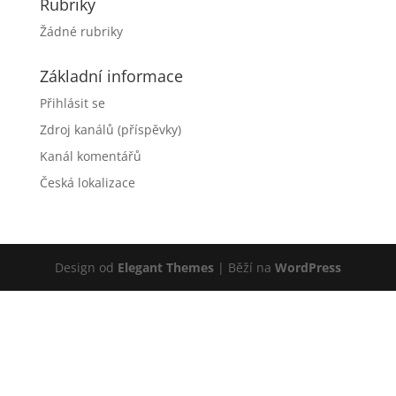
Rubriky
Žádné rubriky
Základní informace
Přihlásit se
Zdroj kanálů (příspěvky)
Kanál komentářů
Česká lokalizace
Design od
Elegant Themes
| Běží na
WordPress